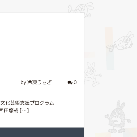
by 冷凍うさぎ
0
阪文化芸術支援プログラム
⻄⽥悠哉 […]