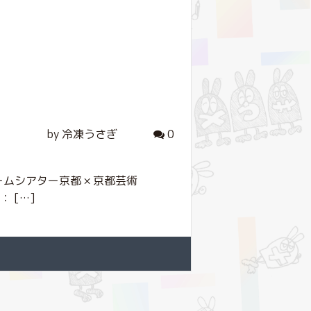
by 冷凍うさぎ
0
ムシアター京都 × 京都芸術
： […]