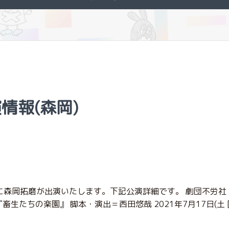
演情報(森岡)
に森岡拓磨が出演いたします。下記公演詳細です。 劇団不労社 
参加 『畜生たちの楽園』 脚本・演出＝西田悠哉 2021年7月17日(土 