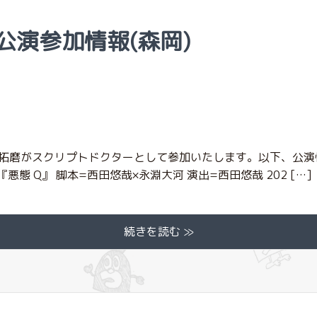
月 公演参加情報(森岡)
拓磨がスクリプトドクターとして参加いたします。以下、公演
s vol.3『悪態 Q』 脚本=西田悠哉×永淵大河 演出=西田悠哉 202 […]
続きを読む ≫