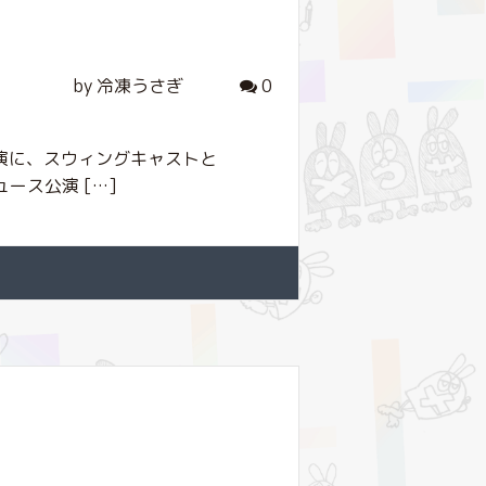
by 冷凍うさぎ
0
公演に、スウィングキャストと
ース公演 […]